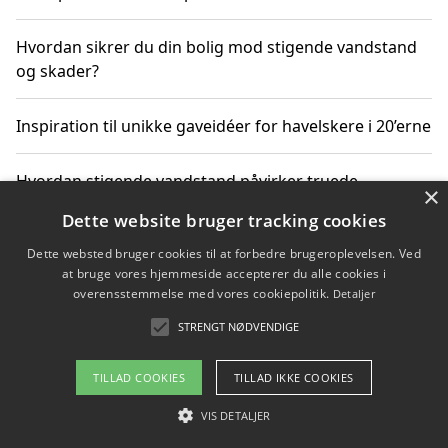
Hvordan sikrer du din bolig mod stigende vandstand
og skader?
Inspiration til unikke gaveidéer for havelskere i 20’erne
Hvordan stigende vandstand påvirker truede
×
dyrearter i Danmark
Dette website bruger tracking cookies
Dette websted bruger cookies til at forbedre brugeroplevelsen. Ved
Sådan vælger du de bedste vandrerygsække til
at bruge vores hjemmeside accepterer du alle cookies i
vandreture i Danmark
overensstemmelse med vores cookiepolitik.
Detaljer
STRENGT NØDVENDIGE
Copyright 2026 - Pilanto Aps
TILLAD COOKIES
TILLAD IKKE COOKIES
Om / kontakt
Blog
Betingelser
VIS DETALJER