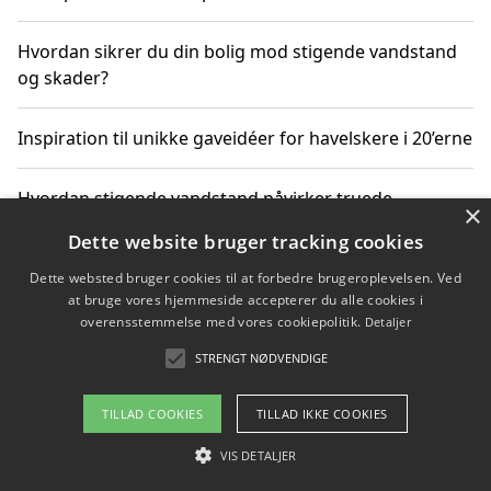
Hvordan sikrer du din bolig mod stigende vandstand
og skader?
Inspiration til unikke gaveidéer for havelskere i 20’erne
Hvordan stigende vandstand påvirker truede
×
dyrearter i Danmark
Dette website bruger tracking cookies
Dette websted bruger cookies til at forbedre brugeroplevelsen. Ved
Sådan vælger du de bedste vandrerygsække til
at bruge vores hjemmeside accepterer du alle cookies i
vandreture i Danmark
overensstemmelse med vores cookiepolitik.
Detaljer
STRENGT NØDVENDIGE
Copyright 2026 - Pilanto Aps
TILLAD COOKIES
TILLAD IKKE COOKIES
Om / kontakt
Blog
Betingelser
VIS DETALJER