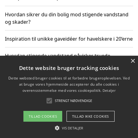
Hvordan sikrer du din bolig mod stigende vandstand
og skader?
Inspiration til unikke gaveidéer for havelskere i 20’erne
Hvordan stigende vandstand påvirker truede
×
dyrearter i Danmark
Dette website bruger tracking cookies
Dette websted bruger cookies til at forbedre brugeroplevelsen. Ved
Sådan vælger du de bedste vandrerygsække til
at bruge vores hjemmeside accepterer du alle cookies i
vandreture i Danmark
overensstemmelse med vores cookiepolitik.
Detaljer
STRENGT NØDVENDIGE
Copyright 2026 - Pilanto Aps
TILLAD COOKIES
TILLAD IKKE COOKIES
Om / kontakt
Blog
Betingelser
VIS DETALJER