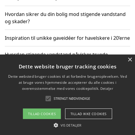
Hvordan sikrer du din bolig mod stigende vandstand
og skader?
Inspiration til unikke gaveidéer for havelskere i 20’erne
Hvordan stigende vandstand påvirker truede
×
dyrearter i Danmark
Dette website bruger tracking cookies
Dette websted bruger cookies til at forbedre brugeroplevelsen. Ved
Sådan vælger du de bedste vandrerygsække til
at bruge vores hjemmeside accepterer du alle cookies i
vandreture i Danmark
overensstemmelse med vores cookiepolitik.
Detaljer
STRENGT NØDVENDIGE
Copyright 2026 - Pilanto Aps
TILLAD COOKIES
TILLAD IKKE COOKIES
Om / kontakt
Blog
Betingelser
VIS DETALJER