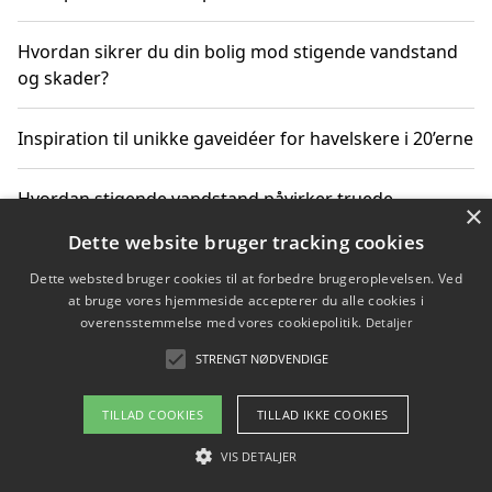
Hvordan sikrer du din bolig mod stigende vandstand
og skader?
Inspiration til unikke gaveidéer for havelskere i 20’erne
Hvordan stigende vandstand påvirker truede
×
dyrearter i Danmark
Dette website bruger tracking cookies
Dette websted bruger cookies til at forbedre brugeroplevelsen. Ved
Sådan vælger du de bedste vandrerygsække til
at bruge vores hjemmeside accepterer du alle cookies i
vandreture i Danmark
overensstemmelse med vores cookiepolitik.
Detaljer
STRENGT NØDVENDIGE
Copyright 2026 - Pilanto Aps
TILLAD COOKIES
TILLAD IKKE COOKIES
Om / kontakt
Blog
Betingelser
VIS DETALJER