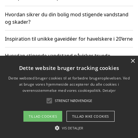
Hvordan sikrer du din bolig mod stigende vandstand
og skader?
Inspiration til unikke gaveidéer for havelskere i 20’erne
Hvordan stigende vandstand påvirker truede
×
dyrearter i Danmark
Dette website bruger tracking cookies
Dette websted bruger cookies til at forbedre brugeroplevelsen. Ved
Sådan vælger du de bedste vandrerygsække til
at bruge vores hjemmeside accepterer du alle cookies i
vandreture i Danmark
overensstemmelse med vores cookiepolitik.
Detaljer
STRENGT NØDVENDIGE
Copyright 2026 - Pilanto Aps
TILLAD COOKIES
TILLAD IKKE COOKIES
Om / kontakt
Blog
Betingelser
VIS DETALJER