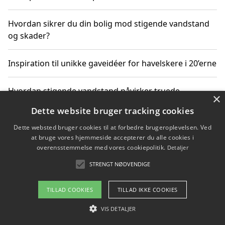
Hvordan sikrer du din bolig mod stigende vandstand
og skader?
Inspiration til unikke gaveidéer for havelskere i 20’erne
Hvordan stigende vandstand påvirker truede
×
dyrearter i Danmark
Dette website bruger tracking cookies
Dette websted bruger cookies til at forbedre brugeroplevelsen. Ved
Sådan vælger du de bedste vandrerygsække til
at bruge vores hjemmeside accepterer du alle cookies i
vandreture i Danmark
overensstemmelse med vores cookiepolitik.
Detaljer
STRENGT NØDVENDIGE
Copyright 2026 - Pilanto Aps
TILLAD COOKIES
TILLAD IKKE COOKIES
Om / kontakt
Blog
Betingelser
VIS DETALJER