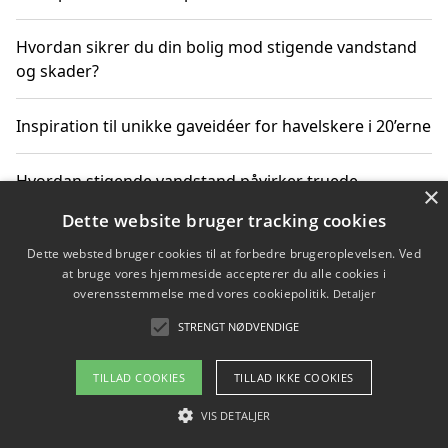
Hvordan sikrer du din bolig mod stigende vandstand
og skader?
Inspiration til unikke gaveidéer for havelskere i 20’erne
Hvordan stigende vandstand påvirker truede
×
dyrearter i Danmark
Dette website bruger tracking cookies
Dette websted bruger cookies til at forbedre brugeroplevelsen. Ved
Sådan vælger du de bedste vandrerygsække til
at bruge vores hjemmeside accepterer du alle cookies i
vandreture i Danmark
overensstemmelse med vores cookiepolitik.
Detaljer
STRENGT NØDVENDIGE
Copyright 2026 - Pilanto Aps
TILLAD COOKIES
TILLAD IKKE COOKIES
Om / kontakt
Blog
Betingelser
VIS DETALJER