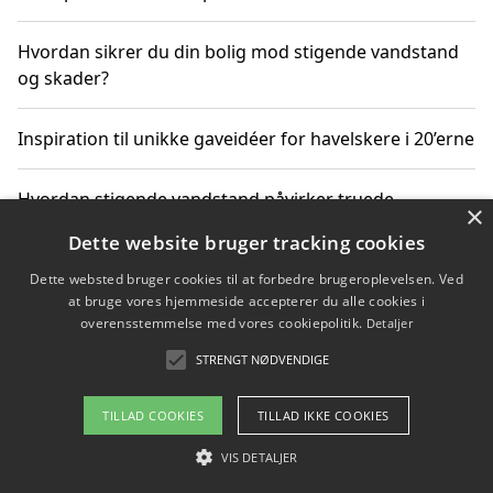
Hvordan sikrer du din bolig mod stigende vandstand
og skader?
Inspiration til unikke gaveidéer for havelskere i 20’erne
Hvordan stigende vandstand påvirker truede
×
dyrearter i Danmark
Dette website bruger tracking cookies
Dette websted bruger cookies til at forbedre brugeroplevelsen. Ved
Sådan vælger du de bedste vandrerygsække til
at bruge vores hjemmeside accepterer du alle cookies i
vandreture i Danmark
overensstemmelse med vores cookiepolitik.
Detaljer
STRENGT NØDVENDIGE
Copyright 2026 - Pilanto Aps
TILLAD COOKIES
TILLAD IKKE COOKIES
Om / kontakt
Blog
Betingelser
VIS DETALJER