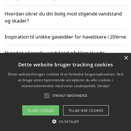
Hvordan sikrer du din bolig mod stigende vandstand
og skader?
Inspiration til unikke gaveidéer for havelskere i 20’erne
Hvordan stigende vandstand påvirker truede
×
dyrearter i Danmark
Dette website bruger tracking cookies
Dette websted bruger cookies til at forbedre brugeroplevelsen. Ved
Sådan vælger du de bedste vandrerygsække til
at bruge vores hjemmeside accepterer du alle cookies i
vandreture i Danmark
overensstemmelse med vores cookiepolitik.
Detaljer
STRENGT NØDVENDIGE
Copyright 2026 - Pilanto Aps
TILLAD COOKIES
TILLAD IKKE COOKIES
Om / kontakt
Blog
Betingelser
VIS DETALJER