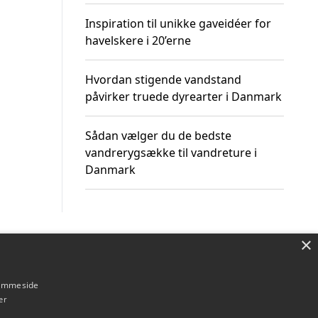
Inspiration til unikke gaveidéer for
havelskere i 20’erne
Hvordan stigende vandstand
påvirker truede dyrearter i Danmark
Sådan vælger du de bedste
vandrerygsække til vandreture i
Danmark
×
Om / kontakt
Blog
Betingelser
hjemmeside
er