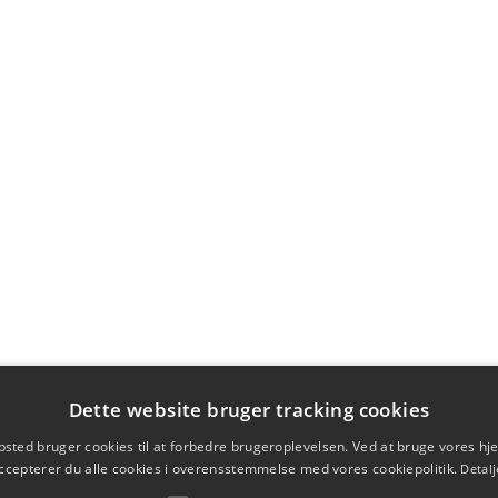
Dette website bruger tracking cookies
sted bruger cookies til at forbedre brugeroplevelsen. Ved at bruge vores 
ccepterer du alle cookies i overensstemmelse med vores cookiepolitik.
Detalj