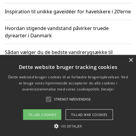
Inspiration til unikke gaveidéer for havelskere i 20’erne
Hvordan stigende vandstand påvirker truede
dyrearter i Danmark
Sådan vælger du de bedste vandrerygsække til
×
vandreture i Danmark
Dette website bruger tracking cookies
Dette websted bruger cookies til at forbedre brugeroplevelsen. Ved
at bruge vores hjemmeside accepterer du alle cookies i
Copyright 2026 - Pilanto Aps
overensstemmelse med vores cookiepolitik.
Detaljer
Om / kontakt
Blog
Betingelser
STRENGT NØDVENDIGE
TILLAD COOKIES
TILLAD IKKE COOKIES
VIS DETALJER