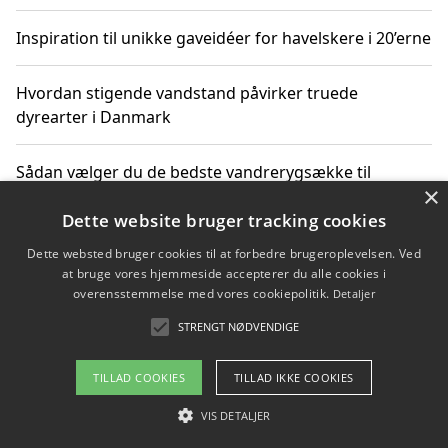
Inspiration til unikke gaveidéer for havelskere i 20’erne
Hvordan stigende vandstand påvirker truede
dyrearter i Danmark
Sådan vælger du de bedste vandrerygsække til
×
vandreture i Danmark
Dette website bruger tracking cookies
Dette websted bruger cookies til at forbedre brugeroplevelsen. Ved
at bruge vores hjemmeside accepterer du alle cookies i
Copyright 2026 - Pilanto Aps
overensstemmelse med vores cookiepolitik.
Detaljer
Om / kontakt
Blog
Betingelser
STRENGT NØDVENDIGE
TILLAD COOKIES
TILLAD IKKE COOKIES
VIS DETALJER