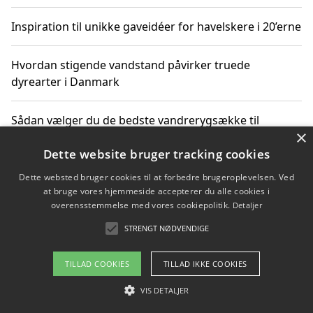
Inspiration til unikke gaveidéer for havelskere i 20’erne
Hvordan stigende vandstand påvirker truede
dyrearter i Danmark
Sådan vælger du de bedste vandrerygsække til
×
vandreture i Danmark
Dette website bruger tracking cookies
Dette websted bruger cookies til at forbedre brugeroplevelsen. Ved
at bruge vores hjemmeside accepterer du alle cookies i
Copyright 2026 - Pilanto Aps
overensstemmelse med vores cookiepolitik.
Detaljer
Om / kontakt
Blog
Betingelser
STRENGT NØDVENDIGE
TILLAD COOKIES
TILLAD IKKE COOKIES
VIS DETALJER