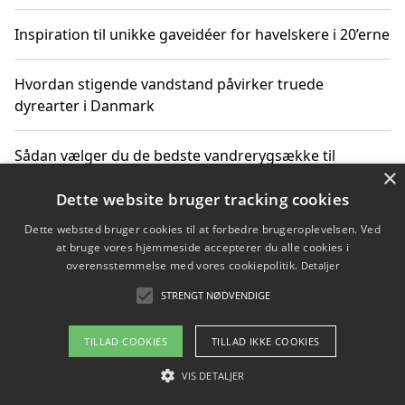
Inspiration til unikke gaveidéer for havelskere i 20’erne
Hvordan stigende vandstand påvirker truede
dyrearter i Danmark
Sådan vælger du de bedste vandrerygsække til
×
vandreture i Danmark
Dette website bruger tracking cookies
Dette websted bruger cookies til at forbedre brugeroplevelsen. Ved
at bruge vores hjemmeside accepterer du alle cookies i
Copyright 2026 - Pilanto Aps
overensstemmelse med vores cookiepolitik.
Detaljer
Om / kontakt
Blog
Betingelser
STRENGT NØDVENDIGE
TILLAD COOKIES
TILLAD IKKE COOKIES
VIS DETALJER