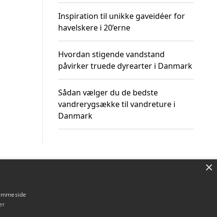
Inspiration til unikke gaveidéer for
havelskere i 20’erne
Hvordan stigende vandstand
påvirker truede dyrearter i Danmark
Sådan vælger du de bedste
vandrerygsække til vandreture i
Danmark
×
Om / kontakt
Blog
Betingelser
hjemmeside
er