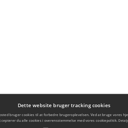
Dette website bruger tracking cookies
sted bruger cookies til at forbedre brugeroplevelsen. Ved at bruge vores 
ccepterer du alle cookies i overensstemmelse med vores cookiepolitik.
Detalj