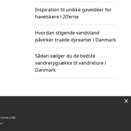
Inspiration til unikke gaveidéer for
havelskere i 20’erne
Hvordan stigende vandstand
påvirker truede dyrearter i Danmark
Sådan vælger du de bedste
vandrerygsække til vandreture i
Danmark
×
Om / kontakt
Blog
Betingelser
hjemmeside
er