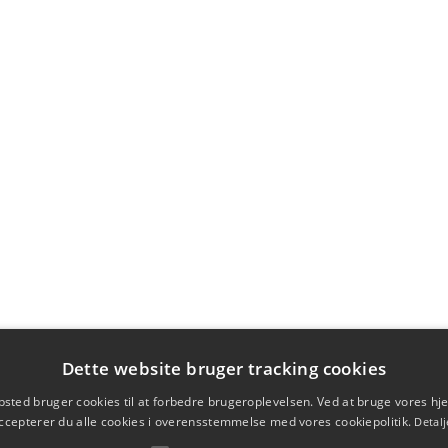
Dette website bruger tracking cookies
sted bruger cookies til at forbedre brugeroplevelsen. Ved at bruge vores 
ccepterer du alle cookies i overensstemmelse med vores cookiepolitik.
Detalj