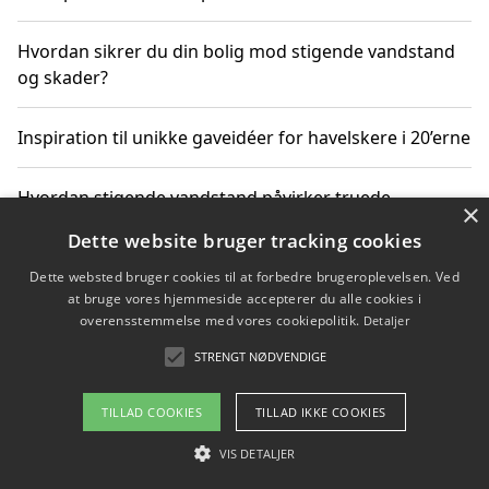
Hvordan sikrer du din bolig mod stigende vandstand
og skader?
Inspiration til unikke gaveidéer for havelskere i 20’erne
Hvordan stigende vandstand påvirker truede
×
dyrearter i Danmark
Dette website bruger tracking cookies
Dette websted bruger cookies til at forbedre brugeroplevelsen. Ved
Sådan vælger du de bedste vandrerygsække til
at bruge vores hjemmeside accepterer du alle cookies i
vandreture i Danmark
overensstemmelse med vores cookiepolitik.
Detaljer
STRENGT NØDVENDIGE
Copyright 2026 - Pilanto Aps
TILLAD COOKIES
TILLAD IKKE COOKIES
Om / kontakt
Blog
Betingelser
VIS DETALJER