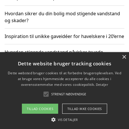
Hvordan sikrer du din bolig mod stigende vandstand
og skader?
Inspiration til unikke gaveidéer for havelskere i 20’erne
Hvordan stigende vandstand påvirker truede
×
dyrearter i Danmark
Dette website bruger tracking cookies
Dette websted bruger cookies til at forbedre brugeroplevelsen. Ved
Sådan vælger du de bedste vandrerygsække til
at bruge vores hjemmeside accepterer du alle cookies i
vandreture i Danmark
overensstemmelse med vores cookiepolitik.
Detaljer
STRENGT NØDVENDIGE
Copyright 2026 - Pilanto Aps
TILLAD COOKIES
TILLAD IKKE COOKIES
Om / kontakt
Blog
Betingelser
VIS DETALJER