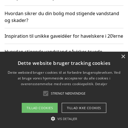
Hvordan sikrer du din bolig mod stigende vandstand
og skader?
Inspiration til unikke gaveidéer for havelskere i 20’erne
Hvordan stigende vandstand påvirker truede
×
dyrearter i Danmark
Dette website bruger tracking cookies
Dette websted bruger cookies til at forbedre brugeroplevelsen. Ved
Sådan vælger du de bedste vandrerygsække til
at bruge vores hjemmeside accepterer du alle cookies i
vandreture i Danmark
overensstemmelse med vores cookiepolitik.
Detaljer
STRENGT NØDVENDIGE
Copyright 2026 - Pilanto Aps
TILLAD COOKIES
TILLAD IKKE COOKIES
Om / kontakt
Blog
Betingelser
VIS DETALJER