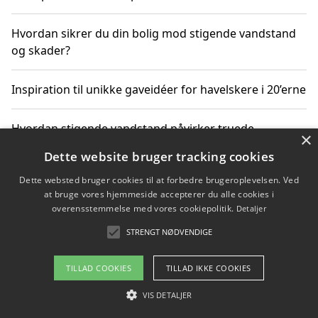
Hvordan sikrer du din bolig mod stigende vandstand
og skader?
Inspiration til unikke gaveidéer for havelskere i 20’erne
Hvordan stigende vandstand påvirker truede
×
dyrearter i Danmark
Dette website bruger tracking cookies
Dette websted bruger cookies til at forbedre brugeroplevelsen. Ved
Sådan vælger du de bedste vandrerygsække til
at bruge vores hjemmeside accepterer du alle cookies i
vandreture i Danmark
overensstemmelse med vores cookiepolitik.
Detaljer
STRENGT NØDVENDIGE
Copyright 2026 - Pilanto Aps
TILLAD COOKIES
TILLAD IKKE COOKIES
Om / kontakt
Blog
Betingelser
VIS DETALJER