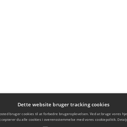
Dette website bruger tracking cookies
sted bruger cookies til at forbedre brugeroplevelsen. Ved at bruge vores 
ccepterer du alle cookies i overensstemmelse med vores cookiepolitik.
Detalj