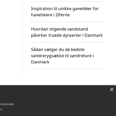
Inspiration til unikke gaveidéer for
havelskere i 20’erne
Hvordan stigende vandstand
påvirker truede dyrearter i Danmark
Sådan vælger du de bedste
vandrerygsække til vandreture i
Danmark
×
Om / kontakt
Blog
Betingelser
hjemmeside
er