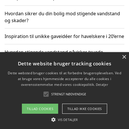
Hvordan sikrer du din bolig mod stigende vandstand
og skader?
Inspiration til unikke gaveidéer for havelskere i 20’erne
Hvordan stigende vandstand påvirker truede
×
dyrearter i Danmark
Dette website bruger tracking cookies
Dette websted bruger cookies til at forbedre brugeroplevelsen. Ved
Sådan vælger du de bedste vandrerygsække til
at bruge vores hjemmeside accepterer du alle cookies i
vandreture i Danmark
overensstemmelse med vores cookiepolitik.
Detaljer
STRENGT NØDVENDIGE
Copyright 2026 - Pilanto Aps
TILLAD COOKIES
TILLAD IKKE COOKIES
Om / kontakt
Blog
Betingelser
VIS DETALJER