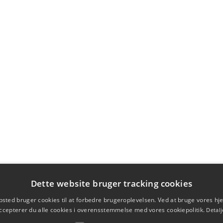
Dette website bruger tracking cookies
sted bruger cookies til at forbedre brugeroplevelsen. Ved at bruge vores 
ccepterer du alle cookies i overensstemmelse med vores cookiepolitik.
Detalj