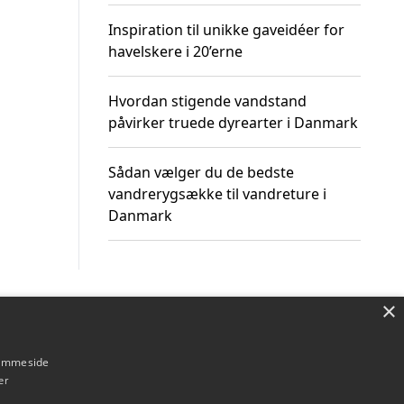
Inspiration til unikke gaveidéer for
havelskere i 20’erne
Hvordan stigende vandstand
påvirker truede dyrearter i Danmark
Sådan vælger du de bedste
vandrerygsække til vandreture i
Danmark
×
Om / kontakt
Blog
Betingelser
hjemmeside
er