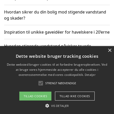
Hvordan sikrer du din bolig mod stigende vandstand
og skader?
Inspiration til unikke gaveidéer for havelskere i 20’erne
Hvordan stigende vandstand påvirker truede
×
dyrearter i Danmark
Dette website bruger tracking cookies
Dette websted bruger cookies til at forbedre brugeroplevelsen. Ved
Sådan vælger du de bedste vandrerygsække til
at bruge vores hjemmeside accepterer du alle cookies i
vandreture i Danmark
overensstemmelse med vores cookiepolitik.
Detaljer
STRENGT NØDVENDIGE
Copyright 2026 - Pilanto Aps
TILLAD COOKIES
TILLAD IKKE COOKIES
Om / kontakt
Blog
Betingelser
VIS DETALJER