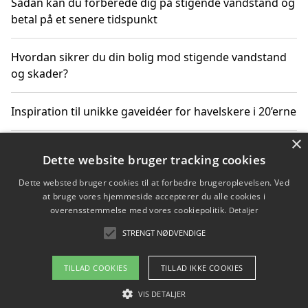
Sådan kan du forberede dig på stigende vandstand og
betal på et senere tidspunkt
Hvordan sikrer du din bolig mod stigende vandstand
og skader?
Inspiration til unikke gaveidéer for havelskere i 20’erne
×
Hvordan stigende vandstand påvirker truede
Dette website bruger tracking cookies
dyrearter i Danmark
Dette websted bruger cookies til at forbedre brugeroplevelsen. Ved
at bruge vores hjemmeside accepterer du alle cookies i
Sådan vælger du de bedste vandrerygsække til
overensstemmelse med vores cookiepolitik.
Detaljer
vandreture i Danmark
STRENGT NØDVENDIGE
TILLAD COOKIES
TILLAD IKKE COOKIES
Copyright 2026 - Pilanto Aps
VIS DETALJER
Om / kontakt
Blog
Betingelser