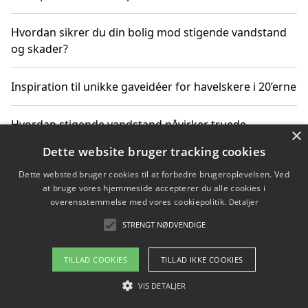
Hvordan sikrer du din bolig mod stigende vandstand
og skader?
Inspiration til unikke gaveidéer for havelskere i 20’erne
Hvordan stigende vandstand påvirker truede
×
dyrearter i Danmark
Dette website bruger tracking cookies
Dette websted bruger cookies til at forbedre brugeroplevelsen. Ved
Sådan vælger du de bedste vandrerygsække til
at bruge vores hjemmeside accepterer du alle cookies i
vandreture i Danmark
overensstemmelse med vores cookiepolitik.
Detaljer
STRENGT NØDVENDIGE
Copyright 2026 - Pilanto Aps
TILLAD COOKIES
TILLAD IKKE COOKIES
Om / kontakt
Blog
Betingelser
VIS DETALJER