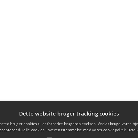
Dette website bruger tracking cookies
sted bruger cookies til at forbedre brugeroplevelsen. Ved at bruge vores 
ccepterer du alle cookies i overensstemmelse med vores cookiepolitik.
Detalj