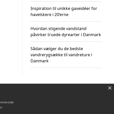
Inspiration til unikke gaveidéer for
havelskere i 20’erne
Hvordan stigende vandstand
påvirker truede dyrearter i Danmark
Sådan vælger du de bedste
vandrerygsække til vandreture i
Danmark
×
Om / kontakt
Blog
Betingelser
hjemmeside
er