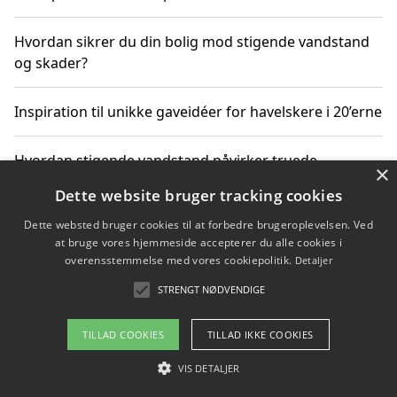
Hvordan sikrer du din bolig mod stigende vandstand
og skader?
Inspiration til unikke gaveidéer for havelskere i 20’erne
Hvordan stigende vandstand påvirker truede
×
dyrearter i Danmark
Dette website bruger tracking cookies
Dette websted bruger cookies til at forbedre brugeroplevelsen. Ved
Sådan vælger du de bedste vandrerygsække til
at bruge vores hjemmeside accepterer du alle cookies i
vandreture i Danmark
overensstemmelse med vores cookiepolitik.
Detaljer
STRENGT NØDVENDIGE
Copyright 2026 - Pilanto Aps
TILLAD COOKIES
TILLAD IKKE COOKIES
Om / kontakt
Blog
Betingelser
VIS DETALJER