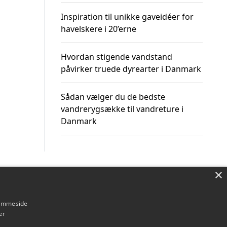
Inspiration til unikke gaveidéer for
havelskere i 20’erne
Hvordan stigende vandstand
påvirker truede dyrearter i Danmark
Sådan vælger du de bedste
vandrerygsække til vandreture i
Danmark
×
Om / kontakt
Blog
Betingelser
hjemmeside
er