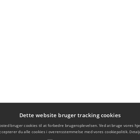
Dette website bruger tracking cookies
sted bruger cookies til at forbedre brugeroplevelsen. Ved at bruge vores 
ccepterer du alle cookies i overensstemmelse med vores cookiepolitik.
Detalj