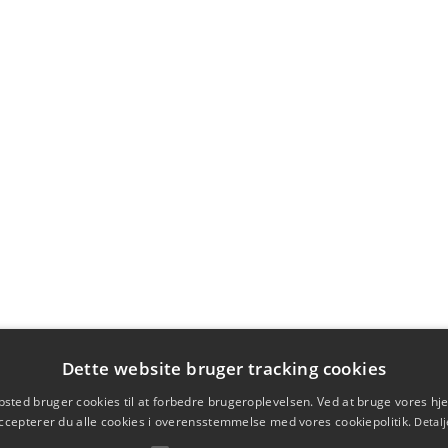
Dette website bruger tracking cookies
sted bruger cookies til at forbedre brugeroplevelsen. Ved at bruge vores 
ccepterer du alle cookies i overensstemmelse med vores cookiepolitik.
Detalj