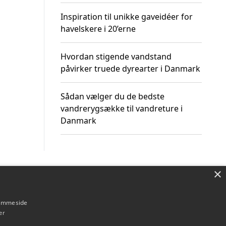
Inspiration til unikke gaveidéer for
havelskere i 20’erne
Hvordan stigende vandstand
påvirker truede dyrearter i Danmark
Sådan vælger du de bedste
vandrerygsække til vandreture i
Danmark
×
Om / kontakt
Blog
Betingelser
hjemmeside
er