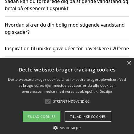
Sådan kan du forberede dig på stigende vandstand og
betal på et senere tidspunkt
Hvordan sikrer du din bolig mod stigende vandstand
og skader?
Inspiration til unikke gaveidéer for havelskere i 20’erne
×
Hvordan stigende vandstand påvirker truede
Dette website bruger tracking cookies
dyrearter i Danmark
Dette websted bruger cookies til at forbedre brugeroplevelsen. Ved
at bruge vores hjemmeside accepterer du alle cookies i
Sådan vælger du de bedste vandrerygsække til
overensstemmelse med vores cookiepolitik.
Detaljer
vandreture i Danmark
STRENGT NØDVENDIGE
TILLAD COOKIES
TILLAD IKKE COOKIES
Copyright 2026 - Pilanto Aps
VIS DETALJER
Om / kontakt
Blog
Betingelser