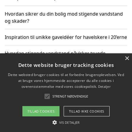
Hvordan sikrer du din bolig mod stigende vandstand
og skader?
Inspiration til unikke gaveidéer for havelskere i 20’erne
Hvordan stigende vandstand påvirker truede
×
dyrearter i Danmark
Dette website bruger tracking cookies
Dette websted bruger cookies til at forbedre brugeroplevelsen. Ved
Sådan vælger du de bedste vandrerygsække til
at bruge vores hjemmeside accepterer du alle cookies i
vandreture i Danmark
overensstemmelse med vores cookiepolitik.
Detaljer
STRENGT NØDVENDIGE
Copyright 2026 - Pilanto Aps
TILLAD COOKIES
TILLAD IKKE COOKIES
Om / kontakt
Blog
Betingelser
VIS DETALJER