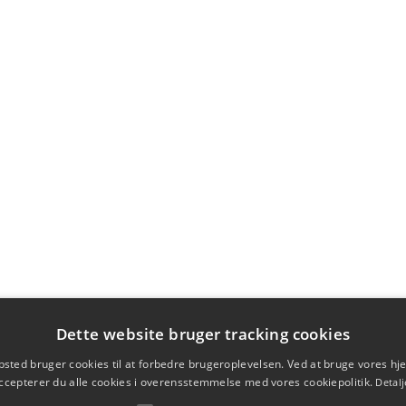
Dette website bruger tracking cookies
sted bruger cookies til at forbedre brugeroplevelsen. Ved at bruge vores 
ccepterer du alle cookies i overensstemmelse med vores cookiepolitik.
Detalj