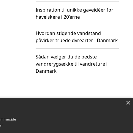
Inspiration til unikke gaveidéer for
havelskere i 20’erne
Hvordan stigende vandstand
påvirker truede dyrearter i Danmark
Sådan vælger du de bedste
vandrerygsække til vandreture i
Danmark
×
Om / kontakt
Blog
Betingelser
hjemmeside
er