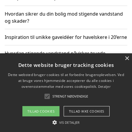
Hvordan sikrer du din bolig mod stigende vandstand
og skader?
Inspiration til unikke gaveidéer for havelskere i 20’erne
Hvordan stigende vandstand påvirker truede
×
dyrearter i Danmark
Dette website bruger tracking cookies
Dette websted bruger cookies til at forbedre brugeroplevelsen. Ved
Sådan vælger du de bedste vandrerygsække til
at bruge vores hjemmeside accepterer du alle cookies i
vandreture i Danmark
overensstemmelse med vores cookiepolitik.
Detaljer
STRENGT NØDVENDIGE
Copyright 2026 - Pilanto Aps
TILLAD COOKIES
TILLAD IKKE COOKIES
Om / kontakt
Blog
Betingelser
VIS DETALJER