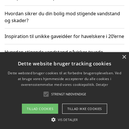
Hvordan sikrer du din bolig mod stigende vandstand
og skader?
Inspiration til unikke gaveidéer for havelskere i 20’erne
Hvordan stigende vandstand påvirker truede
×
dyrearter i Danmark
Dette website bruger tracking cookies
Dette websted bruger cookies til at forbedre brugeroplevelsen. Ved
Sådan vælger du de bedste vandrerygsække til
at bruge vores hjemmeside accepterer du alle cookies i
vandreture i Danmark
overensstemmelse med vores cookiepolitik.
Detaljer
STRENGT NØDVENDIGE
Copyright 2026 - Pilanto Aps
TILLAD COOKIES
TILLAD IKKE COOKIES
Om / kontakt
Blog
Betingelser
VIS DETALJER