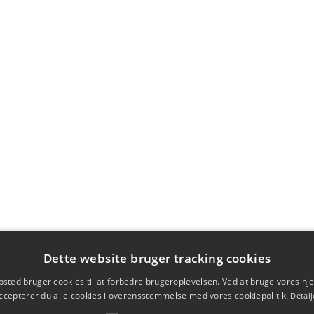
Dette website bruger tracking cookies
sted bruger cookies til at forbedre brugeroplevelsen. Ved at bruge vores 
ccepterer du alle cookies i overensstemmelse med vores cookiepolitik.
Detalj