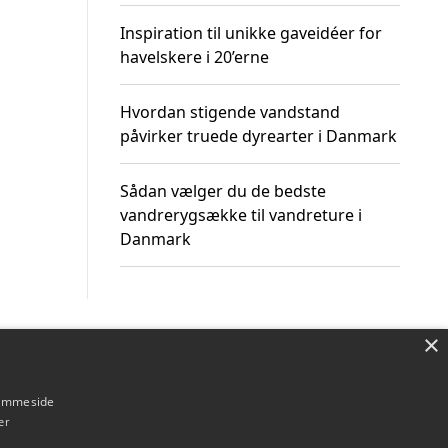
Inspiration til unikke gaveidéer for
havelskere i 20’erne
Hvordan stigende vandstand
påvirker truede dyrearter i Danmark
Sådan vælger du de bedste
vandrerygsække til vandreture i
Danmark
×
Om / kontakt
Blog
Betingelser
hjemmeside
er