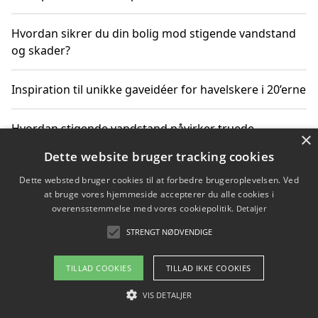
Hvordan sikrer du din bolig mod stigende vandstand
og skader?
Inspiration til unikke gaveidéer for havelskere i 20’erne
Hvordan stigende vandstand påvirker truede
×
dyrearter i Danmark
Dette website bruger tracking cookies
Dette websted bruger cookies til at forbedre brugeroplevelsen. Ved
Sådan vælger du de bedste vandrerygsække til
at bruge vores hjemmeside accepterer du alle cookies i
vandreture i Danmark
overensstemmelse med vores cookiepolitik.
Detaljer
STRENGT NØDVENDIGE
Copyright 2026 - Pilanto Aps
TILLAD COOKIES
TILLAD IKKE COOKIES
Om / kontakt
Blog
Betingelser
VIS DETALJER