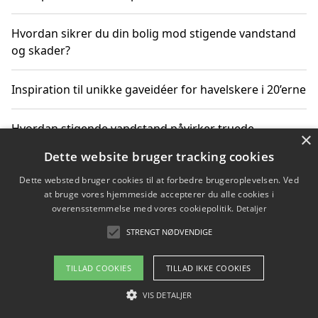
Hvordan sikrer du din bolig mod stigende vandstand
og skader?
Inspiration til unikke gaveidéer for havelskere i 20’erne
Hvordan stigende vandstand påvirker truede
×
dyrearter i Danmark
Dette website bruger tracking cookies
Dette websted bruger cookies til at forbedre brugeroplevelsen. Ved
Sådan vælger du de bedste vandrerygsække til
at bruge vores hjemmeside accepterer du alle cookies i
vandreture i Danmark
overensstemmelse med vores cookiepolitik.
Detaljer
STRENGT NØDVENDIGE
Copyright 2026 - Pilanto Aps
TILLAD COOKIES
TILLAD IKKE COOKIES
Om / kontakt
Blog
Betingelser
VIS DETALJER