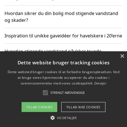
Hvordan sikrer du din bolig mod stigende vandstand
og skader?
Inspiration til unikke gaveidéer for havelskere i 20’erne
Hvordan stigende vandstand påvirker truede
×
dyrearter i Danmark
Dette website bruger tracking cookies
Dette websted bruger cookies til at forbedre brugeroplevelsen. Ved
Sådan vælger du de bedste vandrerygsække til
at bruge vores hjemmeside accepterer du alle cookies i
vandreture i Danmark
overensstemmelse med vores cookiepolitik.
Detaljer
STRENGT NØDVENDIGE
Copyright 2026 - Pilanto Aps
TILLAD COOKIES
TILLAD IKKE COOKIES
Om / kontakt
Blog
Betingelser
VIS DETALJER