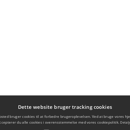
Dette website bruger tracking cookies
sted bruger cookies til at forbedre brugeroplevelsen. Ved at bruge vores 
ccepterer du alle cookies i overensstemmelse med vores cookiepolitik.
Detalj