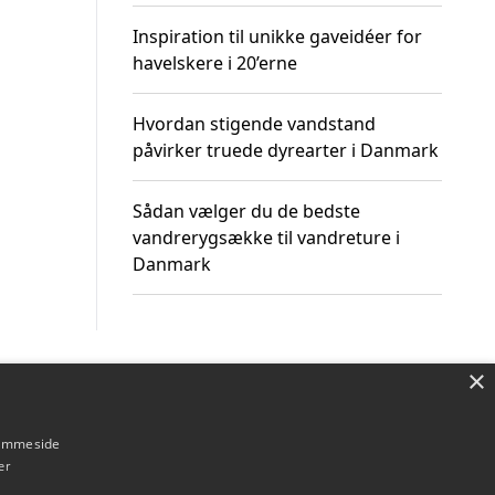
Inspiration til unikke gaveidéer for
havelskere i 20’erne
Hvordan stigende vandstand
påvirker truede dyrearter i Danmark
Sådan vælger du de bedste
vandrerygsække til vandreture i
Danmark
×
Om / kontakt
Blog
Betingelser
hjemmeside
er