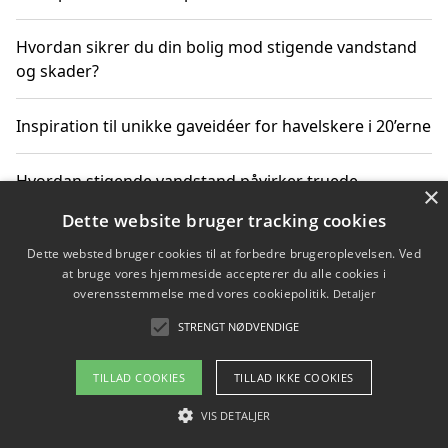
Hvordan sikrer du din bolig mod stigende vandstand
og skader?
Inspiration til unikke gaveidéer for havelskere i 20’erne
Hvordan stigende vandstand påvirker truede
×
dyrearter i Danmark
Dette website bruger tracking cookies
Dette websted bruger cookies til at forbedre brugeroplevelsen. Ved
Sådan vælger du de bedste vandrerygsække til
at bruge vores hjemmeside accepterer du alle cookies i
vandreture i Danmark
overensstemmelse med vores cookiepolitik.
Detaljer
STRENGT NØDVENDIGE
Copyright 2026 - Pilanto Aps
TILLAD COOKIES
TILLAD IKKE COOKIES
Om / kontakt
Blog
Betingelser
VIS DETALJER