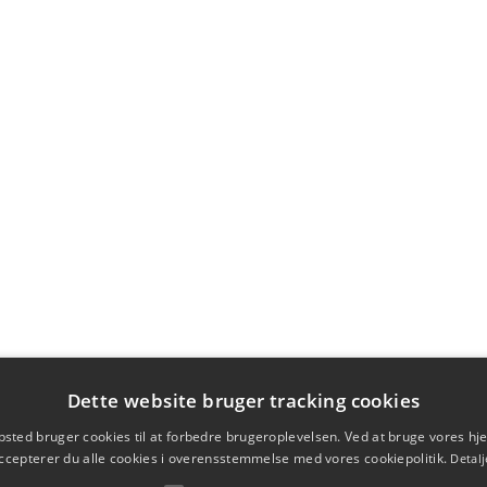
Dette website bruger tracking cookies
sted bruger cookies til at forbedre brugeroplevelsen. Ved at bruge vores 
ccepterer du alle cookies i overensstemmelse med vores cookiepolitik.
Detalj