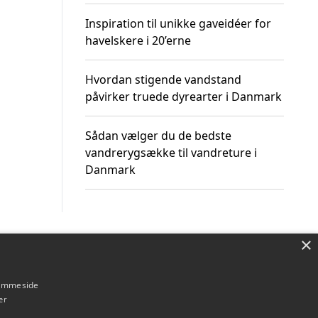
Inspiration til unikke gaveidéer for
havelskere i 20’erne
Hvordan stigende vandstand
påvirker truede dyrearter i Danmark
Sådan vælger du de bedste
vandrerygsække til vandreture i
Danmark
×
Om / kontakt
Blog
Betingelser
hjemmeside
er