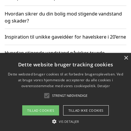
Hvordan sikrer du din bolig mod stigende vandstand
og skader?
Inspiration til unikke gaveidéer for havelskere i 20’erne
Hvordan stigende vandstand påvirker truede
×
dyrearter i Danmark
Dette website bruger tracking cookies
Dette websted bruger cookies til at forbedre brugeroplevelsen. Ved
Sådan vælger du de bedste vandrerygsække til
at bruge vores hjemmeside accepterer du alle cookies i
vandreture i Danmark
overensstemmelse med vores cookiepolitik.
Detaljer
STRENGT NØDVENDIGE
Copyright 2026 - Pilanto Aps
TILLAD COOKIES
TILLAD IKKE COOKIES
Om / kontakt
Blog
Betingelser
VIS DETALJER