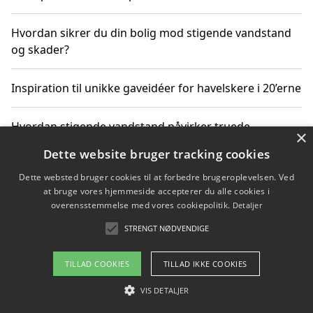
Hvordan sikrer du din bolig mod stigende vandstand
og skader?
Inspiration til unikke gaveidéer for havelskere i 20’erne
Hvordan stigende vandstand påvirker truede
×
dyrearter i Danmark
Dette website bruger tracking cookies
Dette websted bruger cookies til at forbedre brugeroplevelsen. Ved
Sådan vælger du de bedste vandrerygsække til
at bruge vores hjemmeside accepterer du alle cookies i
vandreture i Danmark
overensstemmelse med vores cookiepolitik.
Detaljer
STRENGT NØDVENDIGE
Copyright 2026 - Pilanto Aps
TILLAD COOKIES
TILLAD IKKE COOKIES
Om / kontakt
Blog
Betingelser
VIS DETALJER