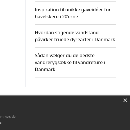
Inspiration til unikke gaveidéer for
havelskere i 20’erne
Hvordan stigende vandstand
påvirker truede dyrearter i Danmark
Sådan vælger du de bedste
vandrerygsække til vandreture i
Danmark
×
Om / kontakt
Blog
Betingelser
hjemmeside
er