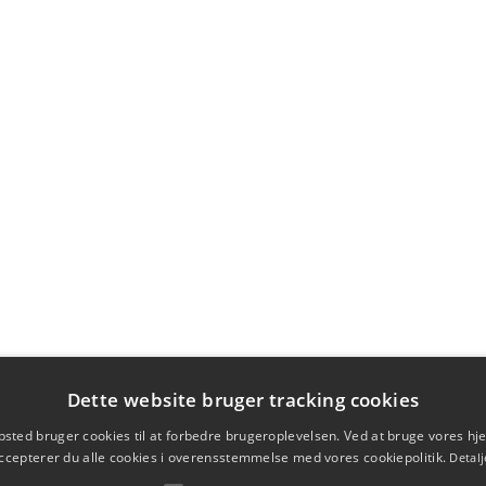
Dette website bruger tracking cookies
sted bruger cookies til at forbedre brugeroplevelsen. Ved at bruge vores 
ccepterer du alle cookies i overensstemmelse med vores cookiepolitik.
Detalj