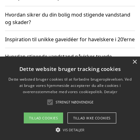
Hvordan sikrer du din bolig mod stigende vandstand
og skader?
Inspiration til unikke gaveidéer for havelskere i 20’erne
Hvordan stigende vandstand påvirker truede
×
dyrearter i Danmark
Dette website bruger tracking cookies
Dette websted bruger cookies til at forbedre brugeroplevelsen. Ved
Sådan vælger du de bedste vandrerygsække til
at bruge vores hjemmeside accepterer du alle cookies i
vandreture i Danmark
overensstemmelse med vores cookiepolitik.
Detaljer
STRENGT NØDVENDIGE
Copyright 2026 - Pilanto Aps
TILLAD COOKIES
TILLAD IKKE COOKIES
Om / kontakt
Blog
Betingelser
VIS DETALJER