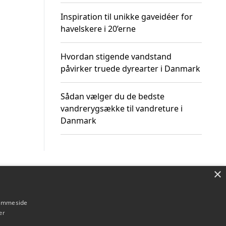
Inspiration til unikke gaveidéer for
havelskere i 20’erne
Hvordan stigende vandstand
påvirker truede dyrearter i Danmark
Sådan vælger du de bedste
vandrerygsække til vandreture i
Danmark
×
Om / kontakt
Blog
Betingelser
hjemmeside
er