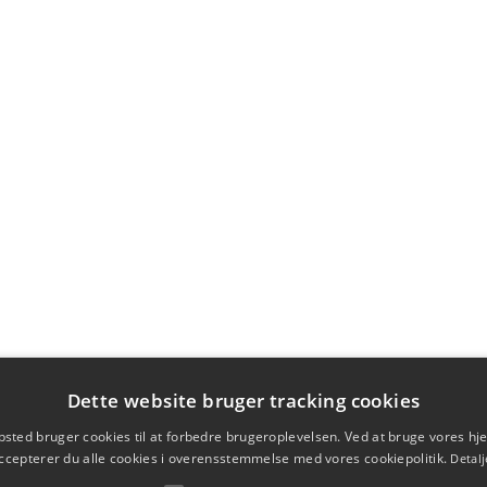
Dette website bruger tracking cookies
sted bruger cookies til at forbedre brugeroplevelsen. Ved at bruge vores 
ccepterer du alle cookies i overensstemmelse med vores cookiepolitik.
Detalj