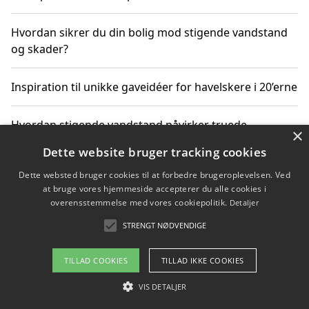
Hvordan sikrer du din bolig mod stigende vandstand
og skader?
Inspiration til unikke gaveidéer for havelskere i 20’erne
Hvordan stigende vandstand påvirker truede
×
dyrearter i Danmark
Dette website bruger tracking cookies
Dette websted bruger cookies til at forbedre brugeroplevelsen. Ved
Sådan vælger du de bedste vandrerygsække til
at bruge vores hjemmeside accepterer du alle cookies i
vandreture i Danmark
overensstemmelse med vores cookiepolitik.
Detaljer
STRENGT NØDVENDIGE
Copyright 2026 - Pilanto Aps
TILLAD COOKIES
TILLAD IKKE COOKIES
Om / kontakt
Blog
Betingelser
VIS DETALJER