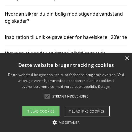
Hvordan sikrer du din bolig mod stigende vandstand
og skader?
Inspiration til unikke gaveidéer for havelskere i 20’erne
Hvordan stigende vandstand påvirker truede
×
dyrearter i Danmark
Dette website bruger tracking cookies
Dette websted bruger cookies til at forbedre brugeroplevelsen. Ved
Sådan vælger du de bedste vandrerygsække til
at bruge vores hjemmeside accepterer du alle cookies i
vandreture i Danmark
overensstemmelse med vores cookiepolitik.
Detaljer
STRENGT NØDVENDIGE
Copyright 2026 - Pilanto Aps
TILLAD COOKIES
TILLAD IKKE COOKIES
Om / kontakt
Blog
Betingelser
VIS DETALJER